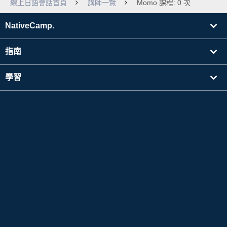
線上日語會話首頁
講師一覽
Momo 課程: 0 次
NativeCamp.
指南
學習
搜尋講師
其他
公司資訊
Apple 以及Apple 標誌是於美國其他國家中註冊的Apple Inc. 的商標。App Store為Apple