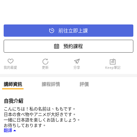
前往立即上課
預約課程
我的最愛
更新
分享
Keep筆記
講師資訊
課程詳情
評價
自我介紹
こんにちは！私の名前は、ももです。
日本の食べ物やアニメが大好きです。
一緒に日本語を楽しくお話しましょう。
お待ちしております。
翻譯