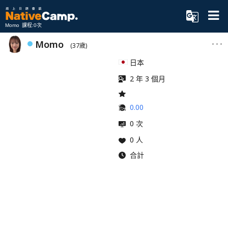
Momo 課程:0次
Momo
(37歲)
日本
2 年 3 個月
0.00
0 次
0 人
合計