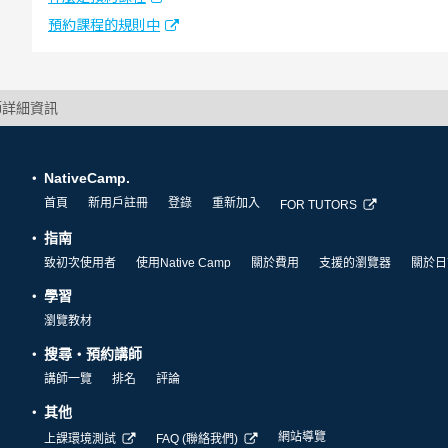
預約課程的規則中
講師詳細資訊
NativeCamp.
首頁
新用戶註冊
登錄
重新加入
FOR TUTORS
指南
致初次使用者
使用Native Camp
關於費用
支援的瀏覽器
關於日
學習
瀏覽教材
搜尋・預約講師
講師一覽
排名
評論
其他
網站導覽
上課環境測試
FAQ (聯絡我們)