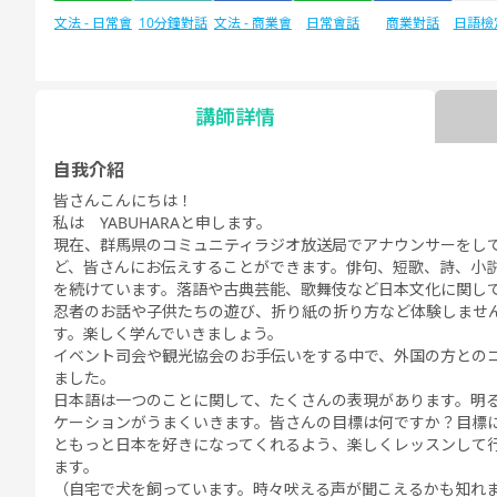
文法 - 日常會
10分鐘對話
文法 - 商業會
日常會話
商業對話
日語檢定
N
話
話
講師詳情
日語檢定JLPT
自由對話
每日話題
自我介紹
N1
皆さんこんにちは！
私は YABUHARAと申します。
現在、群馬県のコミュニティラジオ放送局でアナウンサーをし
ど、皆さんにお伝えすることができます。俳句、短歌、詩、小
を続けています。落語や古典芸能、歌舞伎など日本文化に関し
忍者のお話や子供たちの遊び、折り紙の折り方など体験しませ
す。楽しく学んでいきましょう。
イベント司会や観光協会のお手伝いをする中で、外国の方との
ました。
日本語は一つのことに関して、たくさんの表現があります。明
ケーションがうまくいきます。皆さんの目標は何ですか？目標
ともっと日本を好きになってくれるよう、楽しくレッスンして行き
ます。
（自宅で犬を飼っています。時々吠える声が聞こえるかも知れ