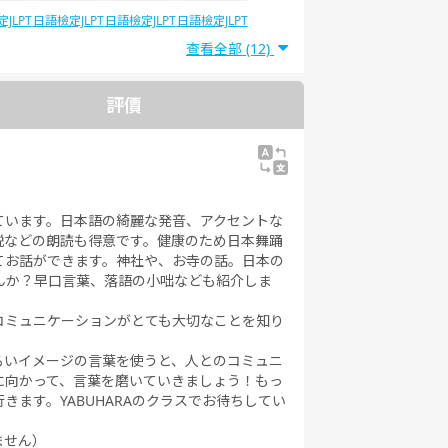
JLPT
日語檢定JLPT
日語檢定JLPT
日語檢定JLPT
5
N4
N3
N2
查看全部 (12)
評價
ています。日本語の綺麗な発音、アクセントな
説などの朗読も得意です。健康のため日本舞踊
てお話ができます。神社や、お寺の話。日本の
んか？早口言葉、落語の小咄なども紹介しま
コミュニケーションがとても大切なことを知り
るいイメージの言葉を使うと、人とのコミュニ
に向かって、言葉を磨いていきましょう！もっ
ます。YABUHARAのクラスでお待ちしてい
ません）