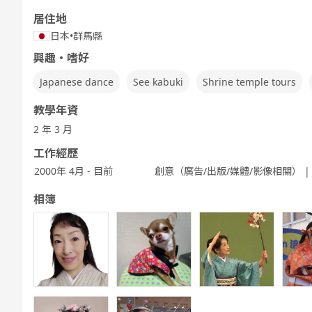
居住地
日本
•
群馬縣
興趣・嗜好
Japanese dance
See kabuki
Shrine temple tours
教學年資
2 年 3 月
工作經歷
2000年 4月 - 目前
創意（廣告/出版/媒體/影像相關） | 
相簿