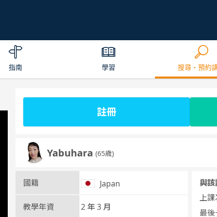
指南
學習
搜尋・預約
註冊
Yabuhara
(65歳)
國籍
與該
Japan
上課次
教學年資
2 年 3 月
最後