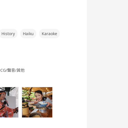
History
Haiku
Karaoke
CG/聲音/其他