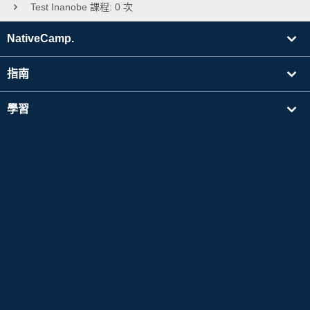
Test Inanobe 課程: 0 次
NativeCamp.
指南
學習
搜尋講師
其他
公司資訊
Apple 以及Apple 標誌是於美國其他國家中註冊的Apple Inc. 的商標。App Store為Apple