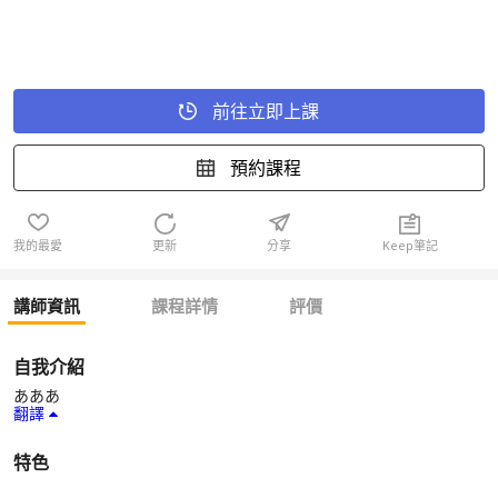
前往立即上課
預約課程
我的最愛
更新
分享
Keep筆記
講師資訊
課程詳情
評價
自我介紹
あああ
翻譯
特色