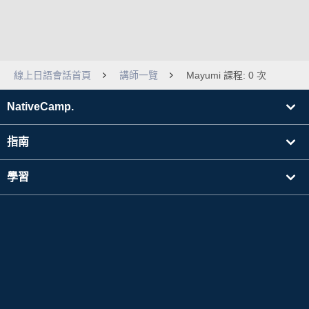
線上日語會話首頁
講師一覽
Mayumi 課程: 0 次
NativeCamp.
指南
學習
搜尋講師
其他
公司資訊