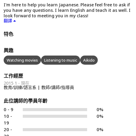
I'm here to help you learn Japanese. Please feel free to ask if
you have any questions. I learn English and teach it as well. I
look forward to meeting you in my class!
翻譯
特色
興趣
Watching movies
Listening to music
Aikido
工作經歷
2015 1 - 現在
教育/訓練/語言系 | 教師/講師/指導員
此位講師的學員年齡
0 - 9
0%
10 -
0%
19
20 -
0%