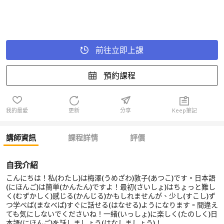
前往立即上課
預約課程
我的最愛
更新
分享
Keep筆記
講師資訊
課程詳情
評價
自我介紹
こんにちは！私(わたし)は梅澤(うめざわ)敦子(あつこ)です。日本語
(にほんご)は簡単(かんたん)ですよ！最初(さいしょ)はちょっと難し
く(むずかしく)感じる(かんじる)かもしれませんが、少し(すこし)ず
つ学べば(まなべば)すぐに話せる(はなせる)ようになります。間違え
ても気にしないでくださいね！一緒(いっしょ)に楽しく(たのしく)日
本語(にほんご)を話しましょう(はなしましょう)！