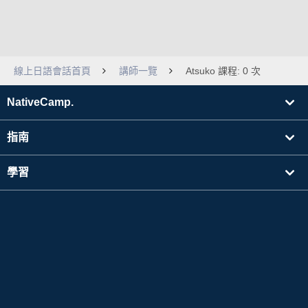
線上日語會話首頁
講師一覽
Atsuko 課程: 0 次
NativeCamp.
指南
學習
搜尋講師
其他
公司資訊