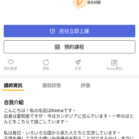
擅長傾聽
前往立即上課
預約課程
我的最愛
更新
分享
Keep筆記
講師資訊
課程詳情
評價
自我介紹
こんにちは！私の名前はKeinaです。
出身は愛知県ですが、今はカンボジアに住んでいます。一年のほと
んどをこちらで過ごしています。
私は毎日、いろいろな国から来た人たちと交流しています。
言語を通して文化の違いや共通点を知ることができるのは、本当に