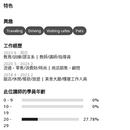
特色
興趣
Traveling
Driving
Visiting cafes
Pets
工作經歷
2023 6 - 現在
教育/訓練/語言系 | 教師/講師/指導員
2020 3 - 2024 2
流通・零售/消費財/時尚 | 商店銷售・顧問
2018 4 - 2023 2
飯店/休閒/餐飲/旅遊 | 美食大廳/樓層工作人員
此位講師的學員年齡
0 - 9
0%
10 -
0%
19
20 -
27.78%
29