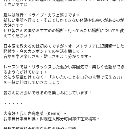
面白いですね。
趣味は旅行、ドライブ、カフェ巡りです。
新しい場所へ行って、そこでしかできない体験や出会いがあるのが
大好きです。
ぜひ皆さんの国やおすすめの場所、行ってみたい場所についても教
えてください！
日本語を教えるのは初めてですが、オーストラリアに短期留学した
経験や、今のカンボジアでの生活を通して、
言語を学ぶ楽しさも、難しさもよく分かります。
レッスンでは、リラックスした温かい雰囲気で、楽しく会話ができ
るよう心がけています。
文法や語彙だけでなく、「言いたいことを自分の言葉で伝える力」
を一緒に伸ばしていきましょう！
皆さんにお会いできるのを楽しみにしています！
・・・・・
大家好！我叫岩岛惠菜（Keina）。
我来自日本爱知县，但现在大部分时间都住在柬埔寨。
我每天都有机会和来自世界各地的人交流，