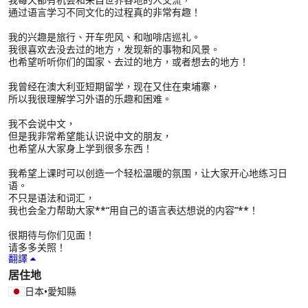
通过语言学习不同文化的过程真的非常有趣！
我的兴趣是旅行、开车兜风、和咖啡店巡礼。
我很喜欢去没去过的地方，发现新的事物和风景。
也希望听听你们的国家、去过的地方，或者想去的地方！
我曾经在澳大利亚短期留学，现在又住在柬埔寨，
所以我很理解学习外语的乐趣和困难。
我不会说中文，
但是我非常希望能认识说中文的朋友，
也希望从大家身上学到很多东西！
我希望上课时可以创造一个轻松温暖的氛围，让大家开心地练习日
语。
不只是语法和词汇，
我也会全力帮助大家**“用自己的语言表达想说的内容”**！
很期待与你们见面！
请多多关照！
翻譯
居住地
日本
•
愛知縣