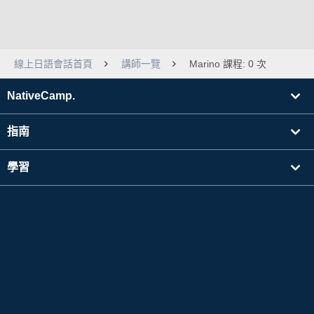
線上日語會話首頁
講師一覽
Marino 課程: 0 次
NativeCamp.
指南
學習
搜尋講師
其他
公司資訊