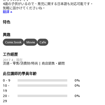
4歳の子供がいるので、育児に関する日本語も対応可能です。
気軽に話かけてくださいね。
翻譯
特色
興趣
Comic book
Movie
Cafe
工作經歷
2017 4 - 現在
流通・零售/消費財/時尚 | 商店銷售・顧問
此位講師的學員年齡
0 - 9
0%
10 -
0%
19
20 -
0%
29