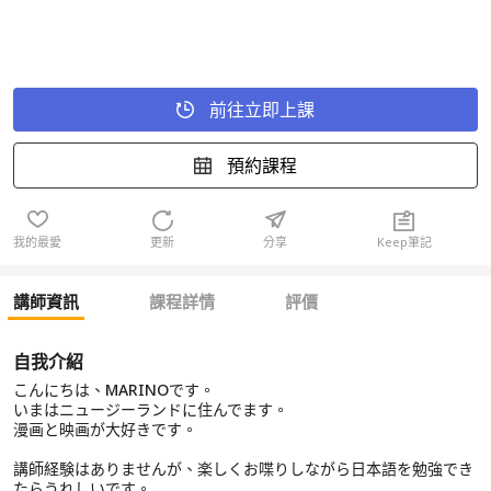
前往立即上課
預約課程
我的最愛
更新
分享
Keep筆記
講師資訊
課程詳情
評價
自我介紹
こんにちは、MARINOです。
いまはニュージーランドに住んでます。
漫画と映画が大好きです。
講師経験はありませんが、楽しくお喋りしながら日本語を勉強でき
たらうれしいです。