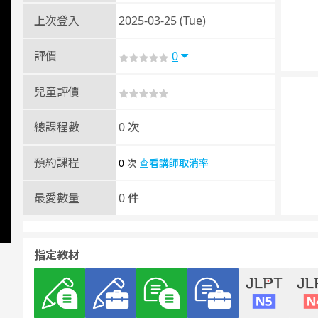
上次登入
2025-03-25 (Tue)
評價
0
兒童評價
總課程數
0 次
預約課程
0
查看講師取消率
次
最愛數量
0 件
指定教材