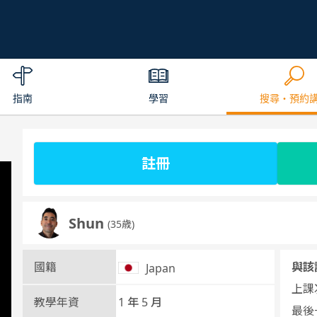
指南
學習
搜尋・預約
註冊
Shun
(35歳)
國籍
與該
Japan
上課次
教學年資
1 年 5 月
最後