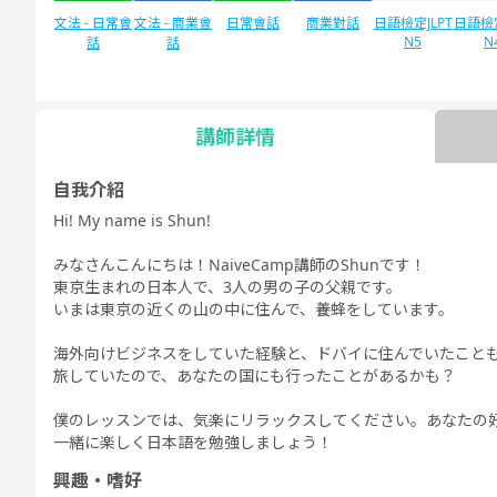
文法 - 日常會
文法 - 商業會
日常會話
商業對話
日語檢定JLPT
日語檢定
N5
N
話
話
講師詳情
自由對話
每日話題
自我介紹
Hi! My name is Shun!
みなさんこんにちは！NaiveCamp講師のShunです！
東京生まれの日本人で、3人の男の子の父親です。
いまは東京の近くの山の中に住んで、養蜂をしています。
海外向けビジネスをしていた経験と、ドバイに住んでいたこと
旅していたので、あなたの国にも行ったことがあるかも？
僕のレッスンでは、気楽にリラックスしてください。あなたの
一緒に楽しく日本語を勉強しましょう！
興趣・嗜好