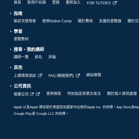
首頁
新用戶註冊
登錄
重新加入
FOR TUTORS
指南
致初次使用者
使用Native Camp
關於費用
支援的瀏覽器
關於日
學習
瀏覽教材
搜尋・預約講師
講師一覽
排名
評論
其他
網站導覽
上課環境測試
FAQ (聯絡我們)
公司資訊
使用條款
特別指定商業交易法
關於個人資訊處理
營運公司
Apple 以及Apple 標誌是於美國其他國家中註冊的Apple Inc. 的商標。App Store為Ap
Google Play是 Google LLC 的商標。