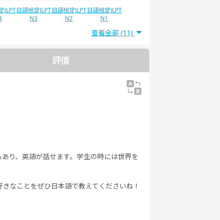
JLPT
日語檢定JLPT
日語檢定JLPT
日語檢定JLPT
4
N3
N2
N1
查看全部 (11)
評價
もあり、英語が話せます。学生の時には世界を
好きなことをぜひ日本語で教えてくださいね！