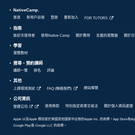
NativeCamp.
首頁
新用戶註冊
登錄
重新加入
FOR TUTORS
指南
致初次使用者
使用Native Camp
關於費用
支援的瀏覽器
關於日
學習
瀏覽教材
搜尋・預約講師
講師一覽
排名
評論
其他
網站導覽
上課環境測試
FAQ (聯絡我們)
公司資訊
使用條款
特別指定商業交易法
關於個人資訊處理
營運公司
Apple 以及Apple 標誌是於美國其他國家中註冊的Apple Inc. 的商標。App Store為Ap
Google Play是 Google LLC 的商標。