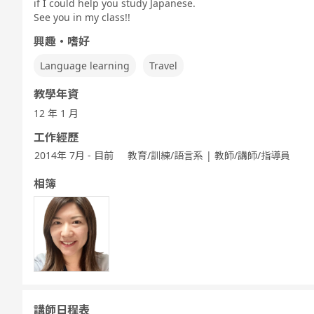
if I could help you study Japanese.
See you in my class!!
興趣・嗜好
Language learning
Travel
教學年資
12 年 1 月
工作經歷
2014年 7月 - 目前
教育/訓練/語言系 | 教師/講師/指導員
相簿
講師日程表