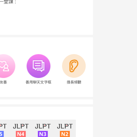
一堂課 :
友善
善用聊天文字框
擅長傾聽