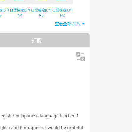
JLPT
日語檢定JLPT
日語檢定JLPT
日語檢定JLPT
5
N4
N3
N2
查看全部 (12)
評價
 registered Japanese language teacher. I
nglish and Portuguese. I would be grateful