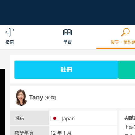
指南
學習
搜尋・預約
註冊
Tany
(40歳)
國籍
與該
Japan
上課次
教學年資
12 年 1 月