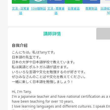
文法 - 日常會
10分鐘對話
文法 - 商業會
日常會話
商業對話
日語檢定
N
話
話
講師詳情
日語檢定JLPT
自由對話
每日話題
N1
自我介紹
こんにちは。私はTanyです。
日本語の先生です。
日本の大学や日本語学校で教えています。
私は英語とポルトガル語が話せます。
いろいろな言語や文化を勉強するのが好きです。
ぜひみなさんのことばや文化を教えてください。
一緒に楽しく日本語を勉強しましょう！
Hi, I'm Tany.
I'm a Japanese teacher and have national certification as a
have been teaching for over 10 years.
I love learning languages and different cultures. I speak E