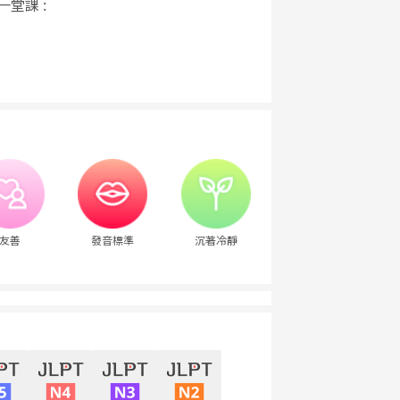
一堂課 :
友善
發音標準
沉著冷靜