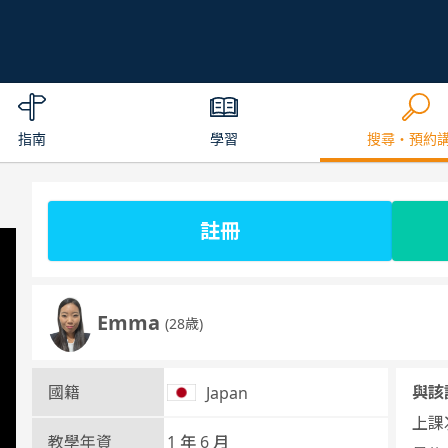
指南
學習
搜尋・預約
註冊
Emma
(28歳)
國籍
與該
Japan
上課次
教學年資
1 年 6 月