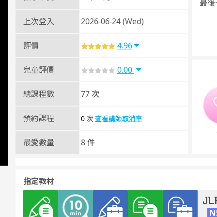
最後
上次登入
2026-06-24 (Wed)
評價
4.96
兒童評價
0.00
總課程數
77 次
預約課程
0
查看講師取消率
次
最愛數量
8 件
指定教材