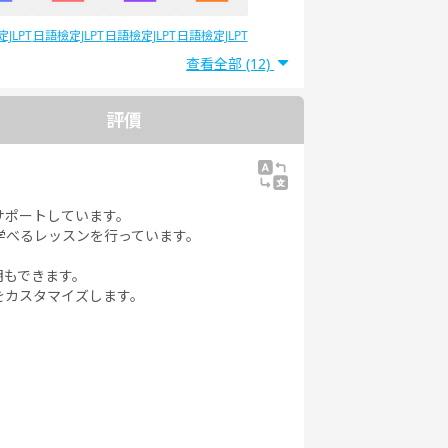
JLPT
日語檢定JLPT
日語檢定JLPT
日語檢定JLPT
5
N4
N3
N2
查看全部 (12)
評價
サポートしています。
学べるレッスンを行っています。
明もできます。
をカスタマイズします。