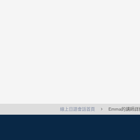
線上日語會話首頁
Emma的講師