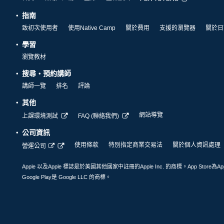
指南
致初次使用者
使用Native Camp
關於費用
支援的瀏覽器
關於日
學習
瀏覽教材
搜尋・預約講師
講師一覽
排名
評論
其他
網站導覽
上課環境測試
FAQ (聯絡我們)
公司資訊
使用條款
特別指定商業交易法
關於個人資訊處理
營運公司
Apple 以及Apple 標誌是於美國其他國家中註冊的Apple Inc. 的商標。App Store為Ap
Google Play是 Google LLC 的商標。