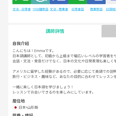
文法 - 日常會
10分鐘對話
文法 - 商業會
日常會話
商業對話
日語檢定
N
話
話
講師詳情
日語檢定JLPT
自由對話
每日話題
自我介紹
N1
こんにちは！Emmaです。
日本語講師として、初級から上級まで幅広いレベルの学習者を
会話・文法・発音だけでなく、日本の文化や日常表現も楽しく
アメリカに留学した経験があるので、必要に応じて英語での説
旅行・ビジネス・趣味など、あなたの目的に合わせてレッスン
一緒に楽しく日本語を学びましょう！
レッスンでお会いできるのを楽しみにしています。
居住地
日本
•
山形縣
興趣・嗜好