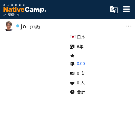
Jo 課程:0次
Jo
(33歲)
日本
6年
0.00
0 次
0 人
合計