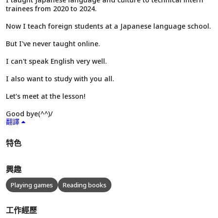
trainees from 2020 to 2024.
Now I teach foreign students at a Japanese language school.
But I've never taught online.
I can't speak English very well.
I also want to study with you all.
Let's meet at the lesson!
Good bye(^^)/
翻譯
特色
興趣
Playing games
Reading books
工作經歷