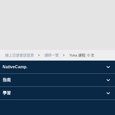
線上日語會話首頁
講師一覽
Yuka 課程: 0 次
NativeCamp.
指南
學習
搜尋講師