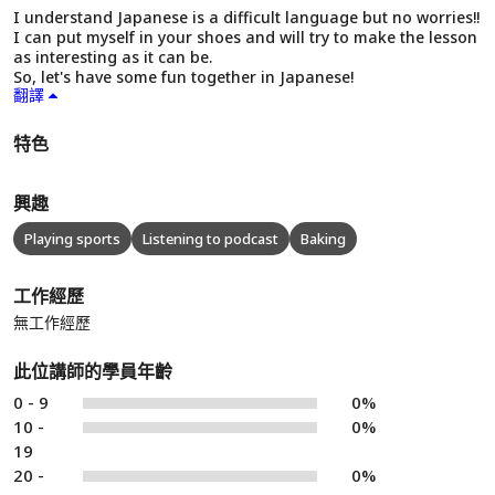
I understand Japanese is a difficult language but no worries!!
I can put myself in your shoes and will try to make the lesson
as interesting as it can be.
So, let's have some fun together in Japanese!
翻譯
特色
興趣
Playing sports
Listening to podcast
Baking
工作經歷
無工作經歷
此位講師的學員年齡
0 - 9
0%
10 -
0%
19
20 -
0%