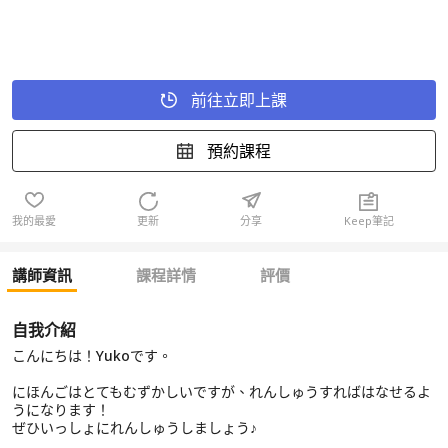
前往立即上課
預約課程
我的最愛
更新
分享
Keep筆記
講師資訊
課程詳情
評價
自我介紹
こんにちは！Yukoです。
にほんごはとてもむずかしいですが、れんしゅうすればはなせるよ
うになります！
ぜひいっしょにれんしゅうしましょう♪