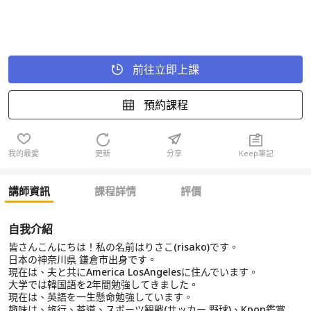
前往立即上課
預約課程
我的最愛
更新
分享
Keep筆記
講師資訊
課程詳情
評價
自我介紹
皆さんこんにちは！私の名前はりさこ(risako)です。
日本の神奈川県 鎌倉市出身です。
現在は、夫と共にAmerica LosAngelesに住んでいます。
大学では韓国語を2年間勉強してきました。
現在は、英語を一生懸命勉強しています。
趣味は、旅行、茶道、スポーツ観戦(サッカー,野球)、Kpop鑑賞