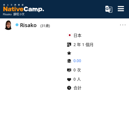
Risako 課程:0次
Risako
(31歲)
日本
2 年 1 個月
0.00
0 次
0 人
合計