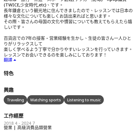
(TWICE,少女時代,etc)、です。
長年鎌倉という観光地に住んできましたので、レッスンでは日本の
様々な文化についても楽しくお話出来ればと思います。
その際、皆さんの母国の文化や慣習についても教えてもらえたら嬉
しいです。
百貨店での7年の接客・営業経験を生かし、生徒の皆さん一人ひと
りがリラックスして
楽しく学べるよう丁寧で分かりやすいレッスンを行っていきます。
レッスンでお会いできるのを楽しみにしております！
翻譯
特色
興趣
Traveling
Watching sports
Listening to music
工作經歷
2018 4 - 2024 7
營業 | 高級消費品類營業