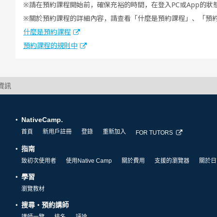
請在預約課程開始前，確保充裕的時間，在登入PC或App的狀
關於預約課程的詳細內容，請查看「什麼是預約課程」、「預
什麼是預約課程
預約課程的規則中
細資訊
NativeCamp.
首頁
新用戶註冊
登錄
重新加入
FOR TUTORS
指南
致初次使用者
使用Native Camp
關於費用
支援的瀏覽器
關於日
學習
瀏覽教材
搜尋・預約講師
講師一覽
排名
評論