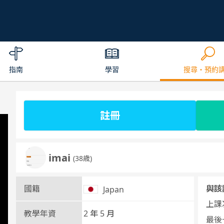
指南
學習
搜尋・預約
註冊
imai
(38歳)
國籍
與該
Japan
上課次
教學年資
2 年 5 月
最後