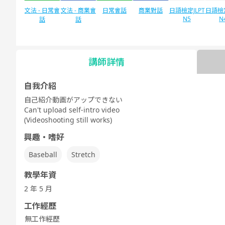
文法 - 日常會
文法 - 商業會
日常會話
商業對話
日語檢定JLPT
日語檢定
N5
N
話
話
講師詳情
自由對話
每日話題
自我介紹
自己紹介動画がアップできない
Can't upload self-intro video
(Videoshooting still works)
興趣・嗜好
Baseball
Stretch
教學年資
2 年 5 月
工作經歷
無工作經歷