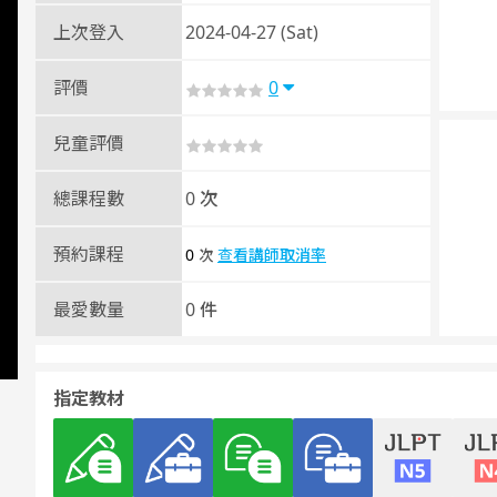
上次登入
2024-04-27 (Sat)
評價
0
兒童評價
總課程數
0 次
預約課程
0
查看講師取消率
次
最愛數量
0 件
指定教材