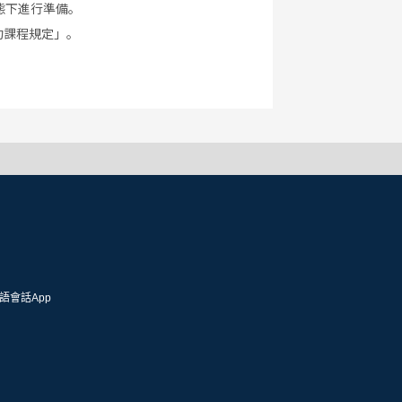
態下進行準備。
約課程規定」。
語會話App