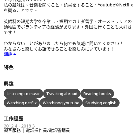
私の趣味は、音楽を聞くこと、読書をすること、YoutubeやNetflix
を観ることです。
英語科の短期大学を卒業し、短期でカナダ留学、オーストラリアの
幼稚園でボランティアの経験があります。外国に行くことも大好き
です！
わからないことがありましたら何でも気軽に聞いてください！
みなさんと楽しくお話できることを楽しみにいています！
翻譯
特色
興趣
Listening to music
Traveling abroad
Reading books
Watching netflix
Watchinng youtube
Studying english
工作經歷
2012 4 - 2018 3
顧客服務 | 電話操作員/電話營銷員