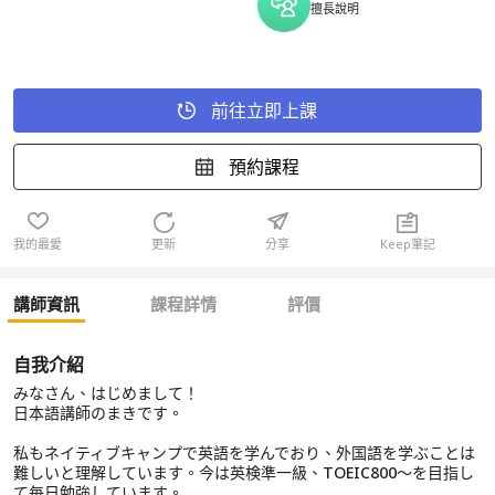
擅長說明
前往立即上課
預約課程
我的最愛
更新
分享
Keep筆記
講師資訊
課程詳情
評價
自我介紹
みなさん、はじめまして！
日本語講師のまきです。
私もネイティブキャンプで英語を学んでおり、外国語を学ぶことは
難しいと理解しています。今は英検準一級、TOEIC800～を目指し
て毎日勉強しています。