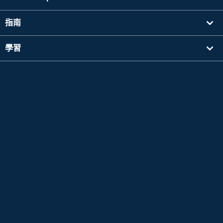
指南
學習
搜尋講師
其他
公司資訊
Apple 以及Apple 標誌是於美國其他國家中註冊的Apple Inc. 的商標。App Store為Apple
Inc. 的服務標誌。
Google Play是 Google LLC 的商標。