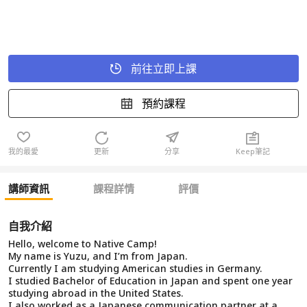
前往立即上課
預約課程
我的最愛
更新
分享
Keep筆記
講師資訊
課程詳情
評價
自我介紹
Hello, welcome to Native Camp!
My name is Yuzu, and I’m from Japan.
Currently I am studying American studies in Germany.
I studied Bachelor of Education in Japan and spent one year
studying abroad in the United States.
I also worked as a Japanese communication partner at a