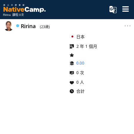
Ririna 課程:0次
Ririna
(23歲)
日本
2 年 1 個月
0.00
0 次
0 人
合計