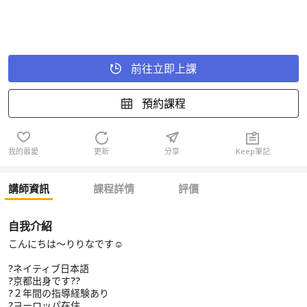
前往立即上課
預約課程
我的最愛
更新
分享
Keep筆記
講師資訊
課程詳情
評價
自我介紹
こんにちは〜りりなです☺︎
?ネイティブ日本語
?京都出身です??
?２年間の指導経験あり
?ヨーロッパ在住