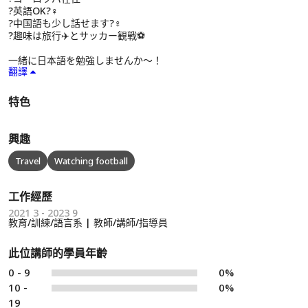
?英語OK?‍♀️
?中国語も少し話せます?‍♀️
?趣味は旅行✈️とサッカー観戦⚽️
一緒に日本語を勉強しませんか〜！
翻譯
特色
興趣
Travel
Watching football
工作經歷
2021 3 - 2023 9
教育/訓練/語言系 | 教師/講師/指導員
此位講師的學員年齡
0 - 9
0%
10 -
0%
19