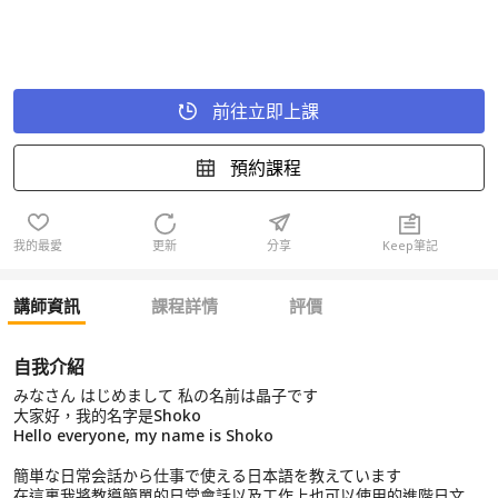
前往立即上課
預約課程
我的最愛
更新
分享
Keep筆記
講師資訊
課程詳情
評價
自我介紹
みなさん はじめまして 私の名前は晶子です
大家好，我的名字是Shoko
Hello everyone, my name is Shoko
簡単な日常会話から仕事で使える日本語を教えています
在這裏我將教導簡單的日常會話以及工作上也可以使用的進階日文