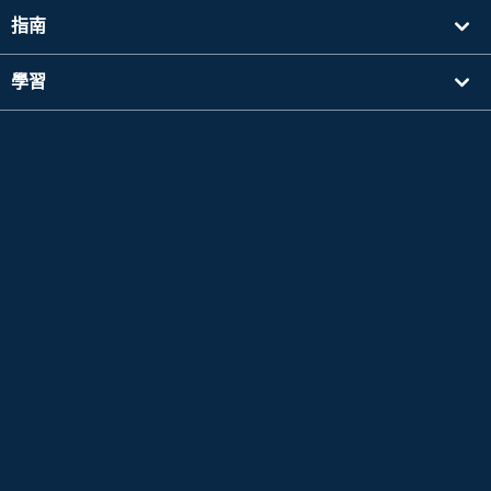
指南
學習
搜尋講師
其他
公司資訊
Apple 以及Apple 標誌是於美國其他國家中註冊的Apple Inc. 的商標。App Store為Apple
Inc. 的服務標誌。
Google Play是 Google LLC 的商標。
Copyright © 2026 線上日語會話