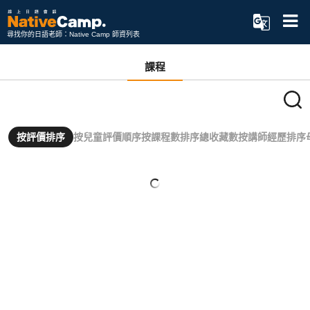
尋找你的日語老師：Native Camp 師資列表
課程
按評價排序
按兒童評價順序
按課程數排序
總收藏數
按講師經歷排序