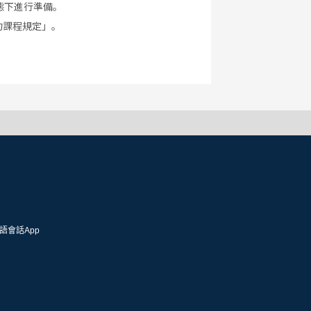
態下進行準備。
約課程規定」。
語會話App