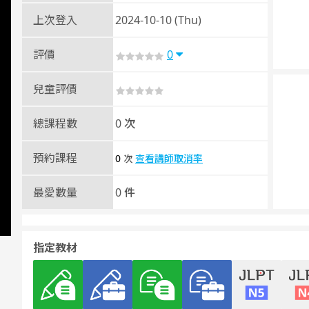
上次登入
2024-10-10 (Thu)
評價
0
兒童評價
總課程數
0 次
預約課程
0
查看講師取消率
次
最愛數量
0 件
指定教材