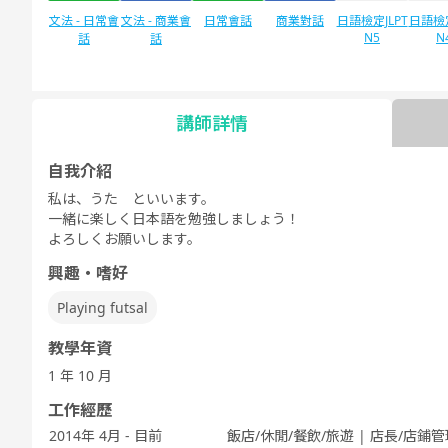
文法 - 日常會
文法 - 商業會
日常會話
商業對話
日語檢定JLPT
日語檢定
N5
N
話
話
講師詳情
自由對話
每日話題
自我介紹
私は、うた といいます。
一緒に楽しく日本語を勉強しましょう！
よろしくお願いします。
興趣・嗜好
Playing futsal
教學年資
1 年 10 月
工作經歷
2014年 4月 - 目前
飯店/休閒/餐飲/旅遊 | 店長/店鋪