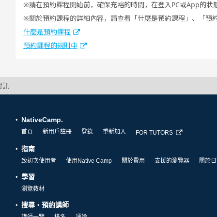
請在預約課程開始前，確保充裕的時間，在登入PC或App的狀
關於預約課程的詳細內容，請查看「什麼是預約課程」、「預
什麼是預約課程
預約課程的規則中
資訊
NativeCamp.
首頁
新用戶註冊
登錄
重新加入
FOR TUTORS
指南
致初次使用者
使用Native Camp
關於費用
支援的瀏覽器
關於日
學習
瀏覽教材
搜尋・預約講師
講師一覽
排名
評論