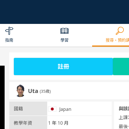
指南
學習
搜尋・預約
註冊
Uta
(35歳)
國籍
與該
Japan
上課次
教學年資
1 年 10 月
最後