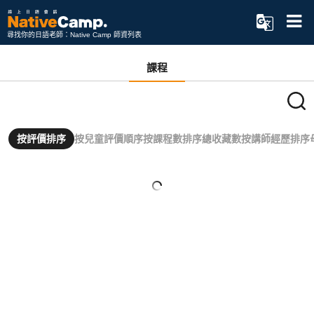
尋找你的日語老師：Native Camp 師資列表
課程
按評價排序
按兒童評價順序
按課程數排序
總收藏數
按講師經歷排序