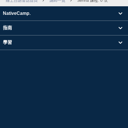
線上日語會話首頁
講師一覽
Serina 課程: 0 次
NativeCamp.
指南
學習
搜尋講師
其他
公司資訊
Apple 以及Apple 標誌是於美國其他國家中註冊的Apple Inc. 的商標。App Store為Apple