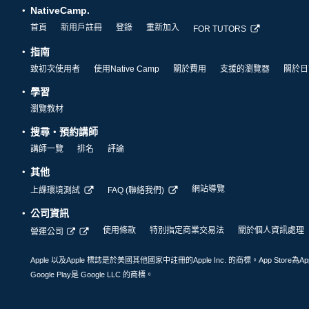
NativeCamp.
首頁
新用戶註冊
登錄
重新加入
FOR TUTORS
指南
致初次使用者
使用Native Camp
關於費用
支援的瀏覽器
關於日
學習
瀏覽教材
搜尋・預約講師
講師一覽
排名
評論
其他
網站導覽
上課環境測試
FAQ (聯絡我們)
公司資訊
使用條款
特別指定商業交易法
關於個人資訊處理
營運公司
Apple 以及Apple 標誌是於美國其他國家中註冊的Apple Inc. 的商標。App Store為Ap
Google Play是 Google LLC 的商標。