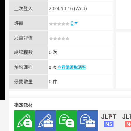
上次登入
2024-10-16 (Wed)
評價
0
兒童評價
總課程數
0 次
預約課程
0
查看講師取消率
次
最愛數量
0 件
指定教材