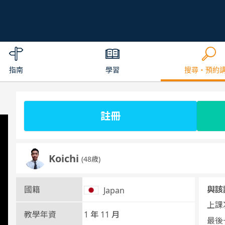
指南
學習
搜尋・預約
註冊
Koichi
(48歳)
國籍
與該
Japan
上課次
教學年資
1 年 11 月
最後