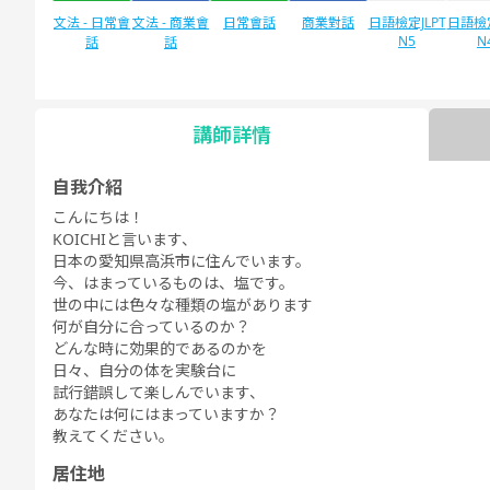
文法 - 日常會
文法 - 商業會
日常會話
商業對話
日語檢定JLPT
日語檢定
N5
N
話
話
講師詳情
自由對話
每日話題
自我介紹
こんにちは！
KOICHIと言います、
日本の愛知県高浜市に住んでいます。
今、はまっているものは、塩です。
世の中には色々な種類の塩があります
何が自分に合っているのか？
どんな時に効果的であるのかを
日々、自分の体を実験台に
試行錯誤して楽しんでいます、
あなたは何にはまっていますか？
教えてください。
居住地