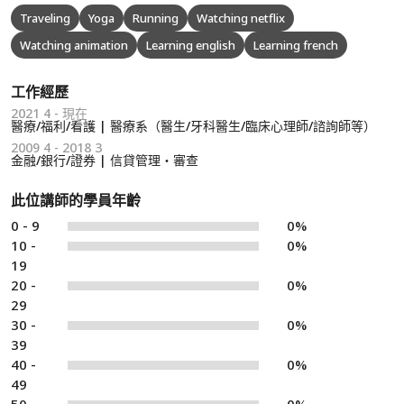
Traveling
Yoga
Running
Watching netflix
Watching animation
Learning english
Learning french
工作經歷
2021 4 - 現在
醫療/福利/看護 | 醫療系（醫生/牙科醫生/臨床心理師/諮詢師等）
2009 4 - 2018 3
金融/銀行/證券 | 信貸管理・審查
此位講師的學員年齡
0 - 9
0%
10 -
0%
19
20 -
0%
29
30 -
0%
39
40 -
0%
49