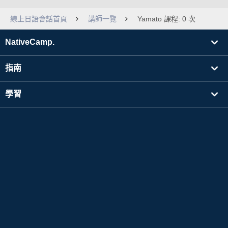
線上日語會話首頁
講師一覽
Yamato 課程: 0 次
NativeCamp.
指南
學習
搜尋講師
其他
公司資訊