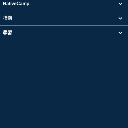
NativeCamp.
指南
學習
搜尋講師
其他
公司資訊
Apple 以及Apple 標誌是於美國其他國家中註冊的Apple Inc. 的商標。App Store為Apple
Inc. 的服務標誌。
Google Play是 Google LLC 的商標。