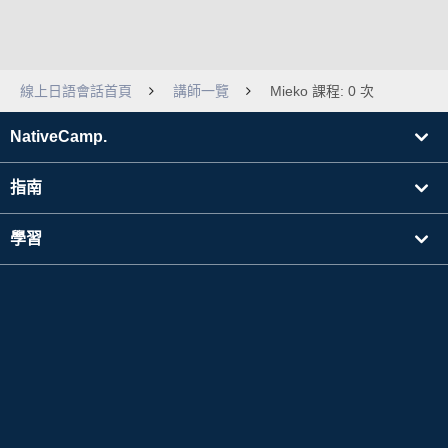
線上日語會話首頁
講師一覽
Mieko 課程: 0 次
NativeCamp.
指南
學習
搜尋講師
其他
公司資訊