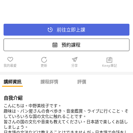
前往立即上課
預約課程
我的最愛
更新
分享
Keep筆記
講師資訊
課程詳情
評價
自我介紹
こんにちは。中野美枝子です。
趣味は、パン屋さんの食べ歩き、音楽鑑賞、ライブに行くこと、そ
していろいろな国の文化に触れることです。
皆さんの国の文化や音楽も教えてください。日本語で楽しくお話し
しましょう。
日本語の文法などは教えることはできませんが、日本語で会話をし