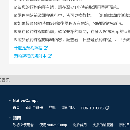
若您的預約內容有誤，請在至少1小時前取消再重新預約。
課程開始前及課程進行中，皆可更換教材。 （凱倫或講師無法
如果超過預約時間5分鐘後課程沒有開始，預約將會被取消。
請在預約課程開始前，確保充裕的時間，在登入PC或App的狀
關於預約課程的詳細內容，請查看「什麼是預約課程」、「預
什麼是預約課程
預約課程的規則中
細資訊
NativeCamp.
首頁
新用戶註冊
登錄
重新加入
FOR TUTORS
指南
致初次使用者
使用Native Camp
關於費用
支援的瀏覽器
關於日