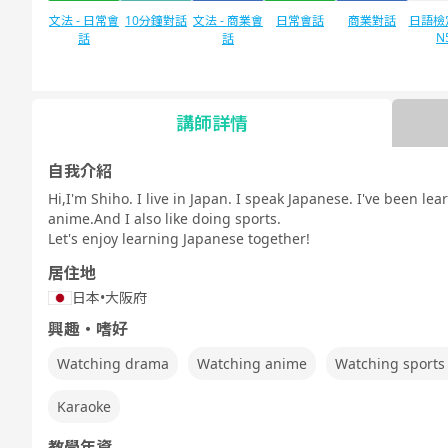
文法 - 日常會
10分鐘對話
文法 - 商業會
日常會話
商業對話
日語檢定
N
話
話
講師詳情
日語檢定JLPT
自由對話
每日話題
N1
自我介紹
Hi,I'm Shiho. I live in Japan. I speak Japanese. I've been le
anime.And I also like doing sports.
Let's enjoy learning Japanese together!
居住地
日本
•
大阪府
興趣・嗜好
Watching drama
Watching anime
Watching sport
Karaoke
教學年資