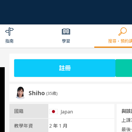
指南
學習
搜尋・預約
註冊
Shiho
(35歳)
國籍
與該
Japan
上課次
教學年資
2 年 1 月
最後