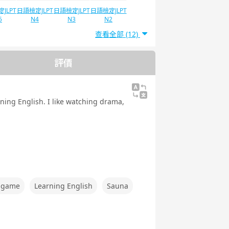
JLPT
日語檢定JLPT
日語檢定JLPT
日語檢定JLPT
5
N4
N3
N2
查看全部 (12)
評價
arning English. I like watching drama,
s game
Learning English
Sauna