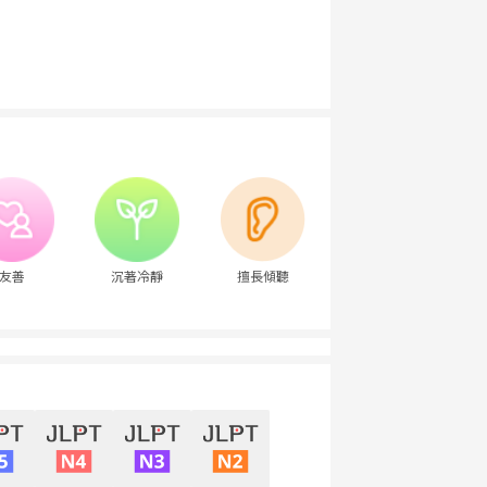
友善
沉著冷靜
擅長傾聽