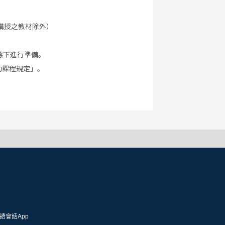
講授之教材除外）
態下進行準備。
約課程規定」。
語會話App