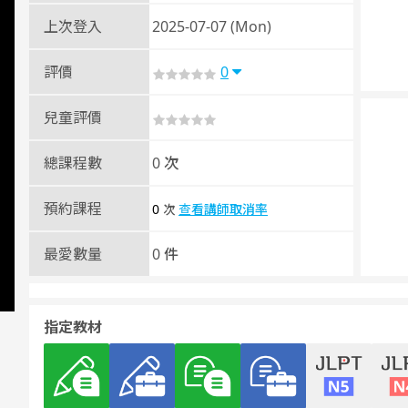
上次登入
2025-07-07 (Mon)
評價
0
兒童評價
總課程數
0 次
預約課程
0
查看講師取消率
次
最愛數量
0 件
指定教材