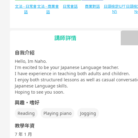
文法 - 日常會
文法 - 商業會
日常會話
商業對話
日語檢定JLPT
日語檢定
N5
N
話
話
講師詳情
自由對話
每日話題
自我介紹
Hello, Im Naho.
I'm excited to be your Japanese Language teacher.
I have experience in teaching both adults and children.
I enjoy both structured lessons as well as casual conversat
Japanese Language skills.
Hoping to see you soon.
興趣・嗜好
Reading
Playing piano
Jogging
教學年資
7 年 1 月