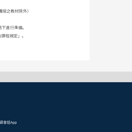
講授之教材除外）
態下進行準備。
約課程規定」。
語會話App