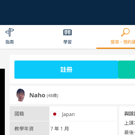
指南
學習
搜尋・預約
註冊
Naho
(48歳)
國籍
與該
Japan
上課次
教學年資
7 年 1 月
最後