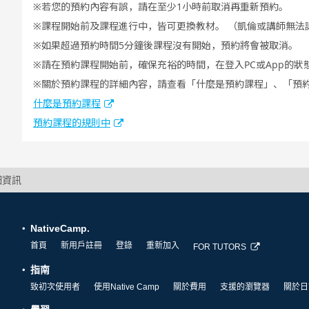
若您的預約內容有誤，請在至少1小時前取消再重新預約。
課程開始前及課程進行中，皆可更換教材。 （凱倫或講師無法
如果超過預約時間5分鐘後課程沒有開始，預約將會被取消。
請在預約課程開始前，確保充裕的時間，在登入PC或App的狀
關於預約課程的詳細內容，請查看「什麼是預約課程」、「預
什麼是預約課程
預約課程的規則中
細資訊
NativeCamp.
首頁
新用戶註冊
登錄
重新加入
FOR TUTORS
指南
致初次使用者
使用Native Camp
關於費用
支援的瀏覽器
關於日