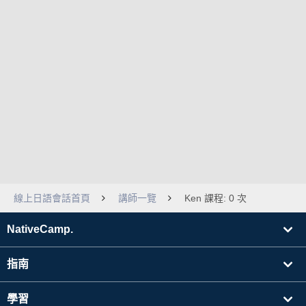
線上日語會話首頁
講師一覽
Ken 課程: 0 次
NativeCamp.
指南
學習