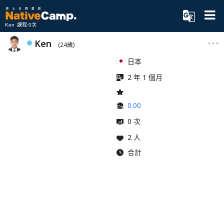
Ken 課程:0次
Ken
(24歲)
日本
2 年 1 個月
0.00
0 次
2 人
合計