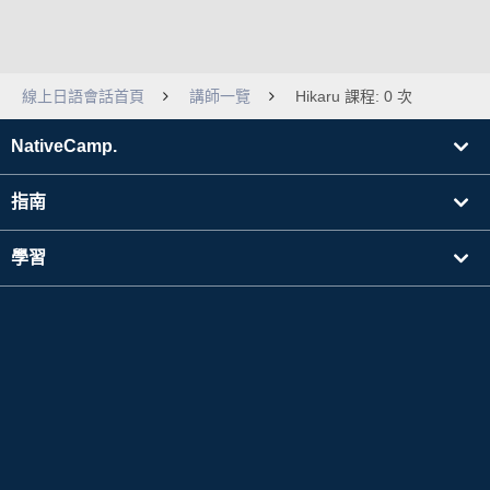
線上日語會話首頁
講師一覽
Hikaru 課程: 0 次
NativeCamp.
指南
學習
搜尋講師
其他
公司資訊