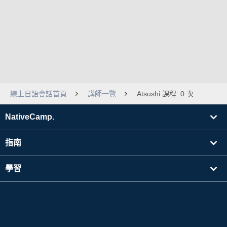
線上日語會話首頁
講師一覽
Atsushi 課程: 0 次
NativeCamp.
指南
學習
搜尋講師
其他