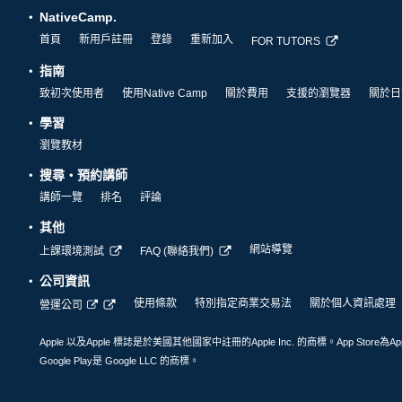
NativeCamp.
首頁
新用戶註冊
登錄
重新加入
FOR TUTORS
指南
致初次使用者
使用Native Camp
關於費用
支援的瀏覽器
關於日
學習
瀏覽教材
搜尋・預約講師
講師一覽
排名
評論
其他
網站導覽
上課環境測試
FAQ (聯絡我們)
公司資訊
使用條款
特別指定商業交易法
關於個人資訊處理
營運公司
Apple 以及Apple 標誌是於美國其他國家中註冊的Apple Inc. 的商標。App Store為Ap
Google Play是 Google LLC 的商標。