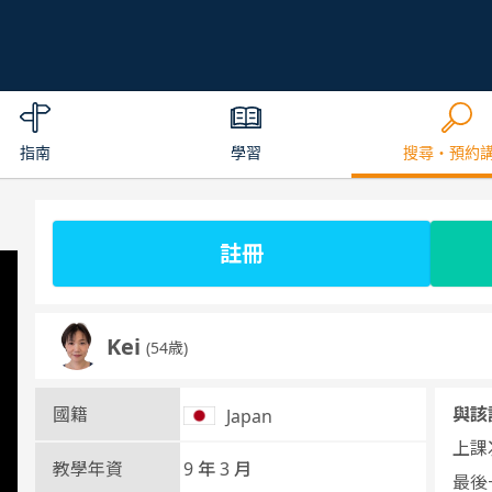
指南
學習
搜尋・預約
註冊
Kei
(54歳)
國籍
與該
Japan
上課次
教學年資
9 年 3 月
最後