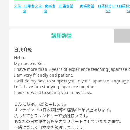
文法 - 日常會
文法 - 商業會
日常會話
商業對話
日語檢定JLPT
日語檢定
N5
N
話
話
講師詳情
自由對話
每日話題
自我介紹
Hello.
My name is Kei.
I have more than 5 years of experience teaching Japanese o
I am very friendly and patient.
I will do my best to support you in your Japanese language 
Let's have fun studying Japanese together.
I look forward to seeing you in my class.
こんにちは。Keiと申します。
オンラインでの日本語指導の経験が5年以上あります。
私はとてもフレンドリーで忍耐強いです。
あなたの日本語学習を全力でサポートさせていただきます。
一緒に楽しく日本語を勉強しましょう。