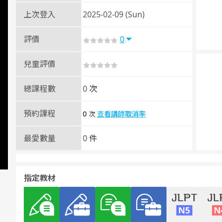
上次登入
2025-02-09 (Sun)
評價
0
兒童評價
總課程數
0 次
預約課程
0
查看講師取消率
次
最愛數量
0 件
指定教材