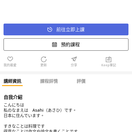
前往立即上課
預約課程
我的最愛
更新
分享
Keep筆記
講師資訊
課程詳情
評價
自我介紹
こんにちは
私のなまえは Asahi（あさひ）です。
日本に住んでいます。
すきなことは料理です
得意なことは作文や論文を書くことです