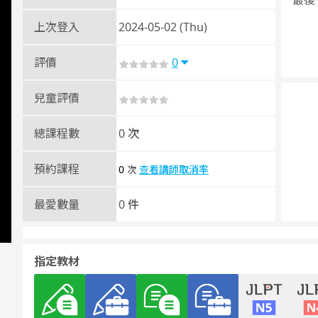
最後
上次登入
2024-05-02 (Thu)
評價
0
兒童評價
總課程數
0 次
預約課程
0
查看講師取消率
次
最愛數量
0 件
指定教材