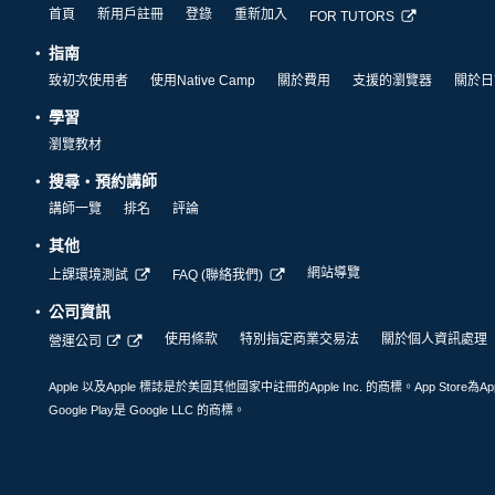
首頁
新用戶註冊
登錄
重新加入
FOR TUTORS
指南
致初次使用者
使用Native Camp
關於費用
支援的瀏覽器
關於日
學習
瀏覽教材
搜尋・預約講師
講師一覽
排名
評論
其他
網站導覽
上課環境測試
FAQ (聯絡我們)
公司資訊
使用條款
特別指定商業交易法
關於個人資訊處理
營運公司
Apple 以及Apple 標誌是於美國其他國家中註冊的Apple Inc. 的商標。App Store為Ap
Google Play是 Google LLC 的商標。