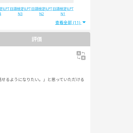
JLPT
日語檢定JLPT
日語檢定JLPT
日語檢定JLPT
4
N3
N2
N1
查看全部 (11)
評價
話せるようになりたい。」と思っていただける