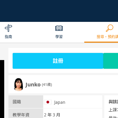
指南
學習
搜尋・預約
註冊
Junko
(41歳)
國籍
與該
Japan
上課次
教學年資
2 年 3 月