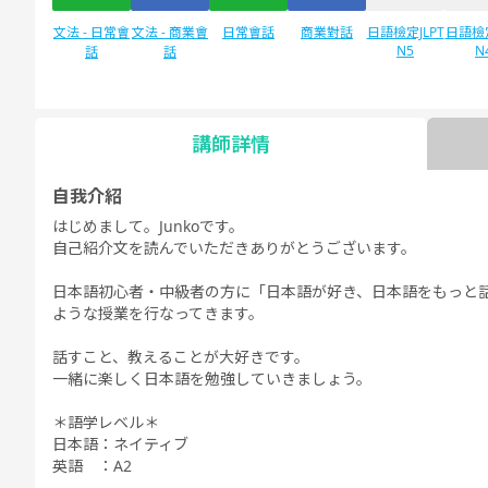
文法 - 日常會
文法 - 商業會
日常會話
商業對話
日語檢定JLPT
日語檢定
N5
N
話
話
講師詳情
自由對話
每日話題
自我介紹
はじめまして。Junkoです。
自己紹介文を読んでいただきありがとうございます。
日本語初心者・中級者の方に「日本語が好き、日本語をもっと
ような授業を行なってきます。
話すこと、教えることが大好きです。
一緒に楽しく日本語を勉強していきましょう。
＊語学レベル＊
日本語：ネイティブ
英語 ：A2