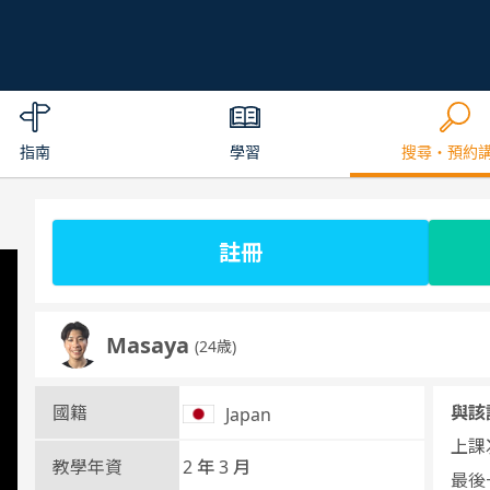
指南
學習
搜尋・預約
註冊
Masaya
(24歳)
國籍
與該
Japan
上課次
教學年資
2 年 3 月
最後