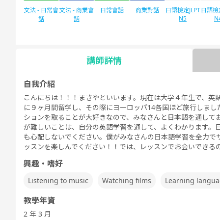
文法 - 日常會
文法 - 商業會
日常會話
商業對話
日語檢定JLPT
日語檢定
N5
N
話
話
講師詳情
自由對話
每日話題
自我介紹
こんにちは！！！まさやといいます。現在は大学４年生で、英
に９ヶ月間留学し、その際にヨーロッパ14各国ほど旅行しまし
ションを取ることが大好きなので、みなさんと日本語を通して
が難しいことは、自分の英語学習を通して、よくわかります。
も心配しないでください。僕がみなさんの日本語学習を全力で
ッスンを楽しんでください！！では、レッスンでお会いできる
興趣・嗜好
Listening to music
Watching films
Learning langu
教學年資
2 年 3 月