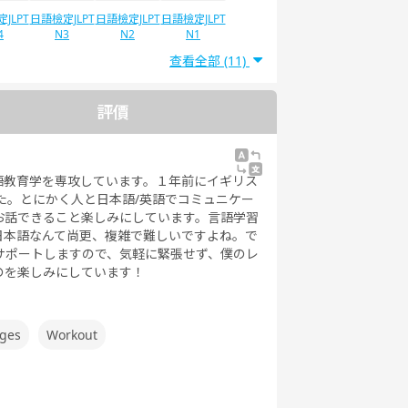
JLPT
日語檢定JLPT
日語檢定JLPT
日語檢定JLPT
4
N3
N2
N1
查看全部 (11)
評價
語教育学を専攻しています。１年前にイギリス
た。とにかく人と日本語/英語でコミュニケー
お話できること楽しみにしています。言語学習
日本語なんて尚更、複雑で難しいですよね。で
サポートしますので、気軽に緊張せず、僕のレ
のを楽しみにしています！
ages
Workout