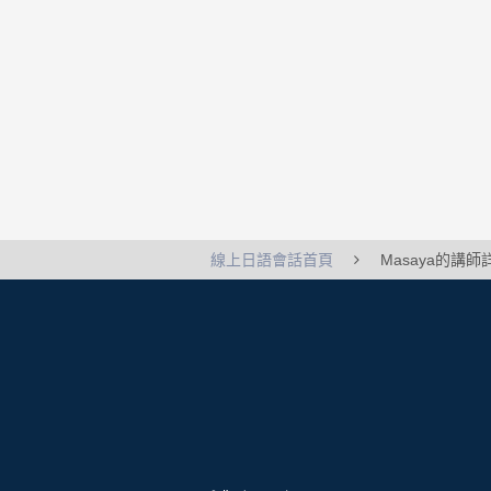
線上日語會話首頁
Masaya的講