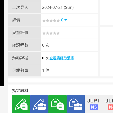
上次登入
2024-07-21 (Sun)
評價
0
兒童評價
總課程數
0 次
預約課程
0
查看講師取消率
次
最愛數量
1 件
指定教材