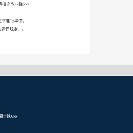
講授之教材除外）
態下進行準備。
約課程規定」。
語會話App