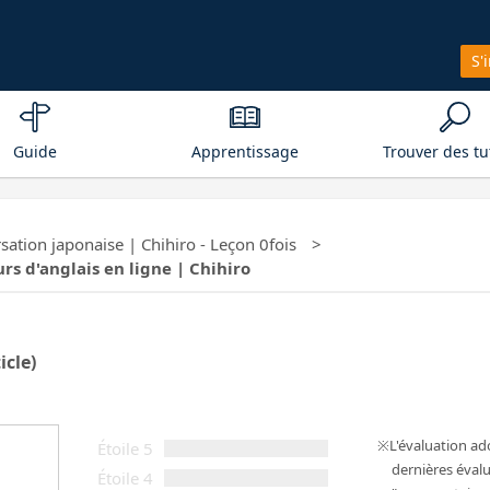
S'
Guide
Apprentissage
Trouver des tu
ation japonaise | Chihiro - Leçon 0fois
urs d'anglais en ligne | Chihiro
icle)
L'évaluation a
Étoile 5
dernières évalu
Étoile 4