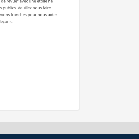
de revue" avec une étoile ne
 publics. Veuillez nous faire
inions franches pour nous aider
 leçons.