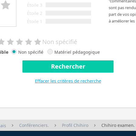
"commentaires 
Étoile 3
sont pas rendus
Étoile 2
part de vos op
Étoile 1
à améliorer les
Non spécifié
ible
Non spécifié
Matériel pédagogique
Rechercher
Effacer les critères de recherche
Conférenciers.
Profil Chihiro
Chihiro examen.
ais