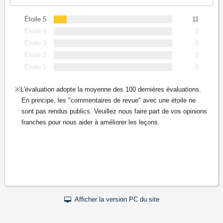
Étoile 5
11
Étoile 4
0
Étoile 3
0
Étoile 2
0
Étoile 1
0
L'évaluation adopte la moyenne des 100 dernières évaluations.
En principe, les "commentaires de revue" avec une étoile ne
sont pas rendus publics. Veuillez nous faire part de vos opinions
franches pour nous aider à améliorer les leçons.
Afficher la version PC du site