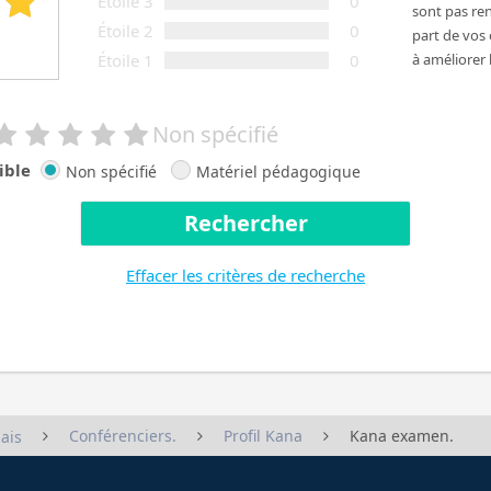
Étoile 3
0
sont pas ren
Étoile 2
0
part de vos
Étoile 1
0
à améliorer 
Non spécifié
ible
Non spécifié
Matériel pédagogique
Rechercher
Effacer les critères de recherche
Conférenciers.
Profil Kana
Kana examen.
ais