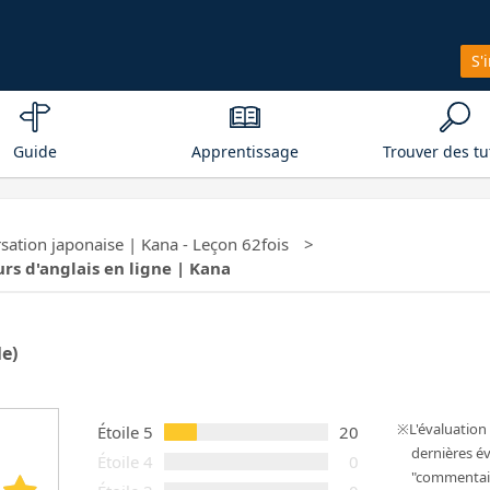
S'
Guide
Apprentissage
Trouver des tu
sation japonaise | Kana - Leçon 62fois
urs d'anglais en ligne | Kana
le)
L'évaluatio
Étoile 5
20
dernières év
Étoile 4
0
"commentair