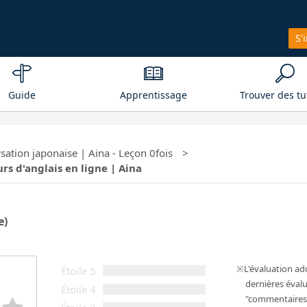
S'
Guide
Apprentissage
Trouver des tu
ation japonaise | Aina - Leçon 0fois
urs d'anglais en ligne | Aina
e)
L'évaluation a
Étoile 5
dernières évalu
Étoile 4
"commentaires 