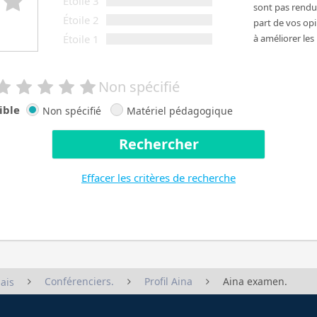
Étoile 3
sont pas rendus
Étoile 2
part de vos op
Étoile 1
à améliorer les
Non spécifié
ible
Non spécifié
Matériel pédagogique
Rechercher
Effacer les critères de recherche
Conférenciers.
Profil Aina
Aina examen.
ais