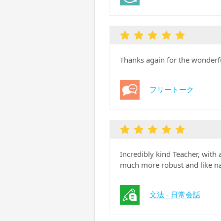
Thanks again for the wonderf
フリートーク
Incredibly kind Teacher, with 
much more robust and like na
文法 - 日常会話