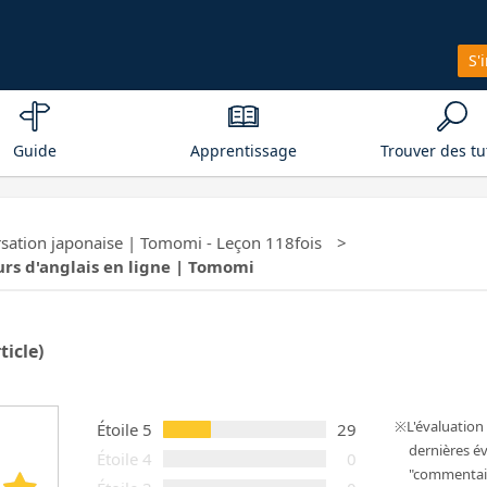
S'
Guide
Apprentissage
Trouver des tu
sation japonaise | Tomomi - Leçon 118fois
eurs d'anglais en ligne | Tomomi
ticle)
L'évaluatio
Étoile 5
29
dernières év
Étoile 4
0
"commentair