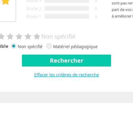
Étoile 3
0
sont pas ren
Étoile 2
0
part de vos
Étoile 1
0
à améliorer 
Non spécifié
ible
Non spécifié
Matériel pédagogique
Rechercher
Effacer les critères de recherche