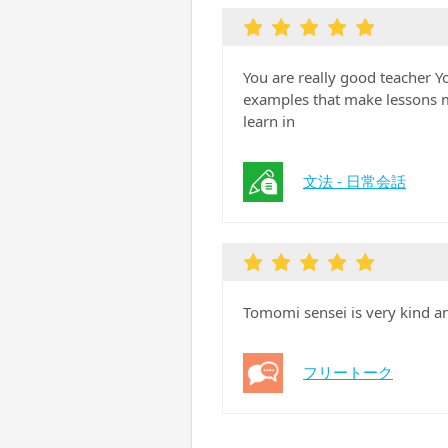
You are really good teacher Y
examples that make lessons mo
learn in
文法 - 日常会話
Tomomi sensei is very kind an
フリートーク