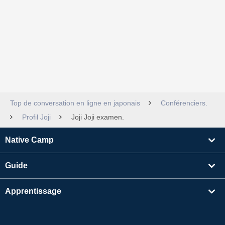
Top de conversation en ligne en japonais
Conférenciers.
Profil Joji
Joji Joji examen.
Native Camp
Guide
Apprentissage
Rechercher un enseignant