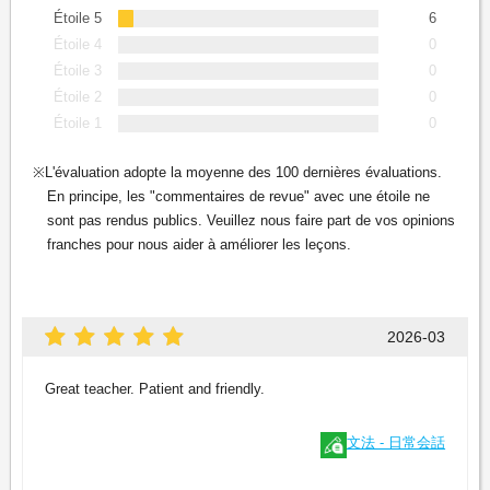
Étoile 5
6
Étoile 4
0
Étoile 3
0
Étoile 2
0
Étoile 1
0
L'évaluation adopte la moyenne des 100 dernières évaluations.
En principe, les "commentaires de revue" avec une étoile ne
sont pas rendus publics. Veuillez nous faire part de vos opinions
franches pour nous aider à améliorer les leçons.
2026-03
Great teacher. Patient and friendly.
文法 - 日常会話