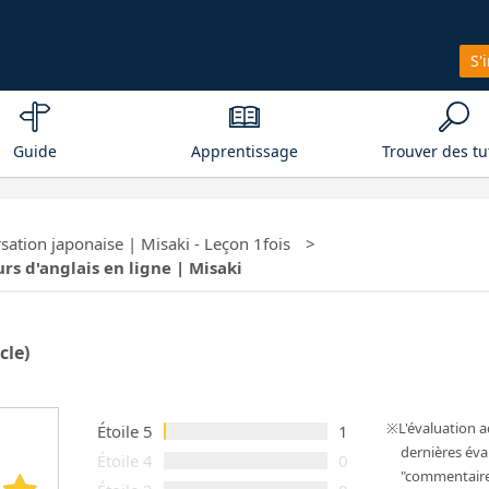
S'
Guide
Apprentissage
Trouver des tu
ation japonaise | Misaki - Leçon 1fois
urs d'anglais en ligne | Misaki
cle)
L'évaluation 
Étoile 5
1
dernières éval
Étoile 4
0
"commentaires