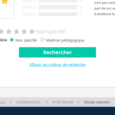
Étoile 3
0
sont pas rendu
Étoile 2
0
part de vos o
Étoile 1
0
à améliorer le
Non spécifié
ible
Non spécifié
Matériel pédagogique
Rechercher
Effacer les critères de recherche
Conférenciers.
Profil Misaki
Misaki examen.
ais