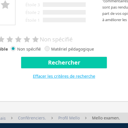
"commentaires 
Étoile 3
sont pas rendus
Étoile 2
part de vos op
Étoile 1
à améliorer les
Non spécifié
ible
Non spécifié
Matériel pédagogique
Rechercher
Effacer les critères de recherche
Conférenciers.
Profil Mello
Mello examen.
ais