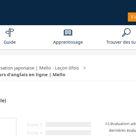
S'
Guide
Apprentissage
Trouver des tu
ation japonaise | Mello - Leçon 0fois
urs d'anglais en ligne | Mello
le)
L'évaluation a
Étoile 5
dernières évalu
Étoile 4