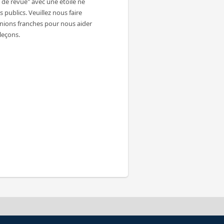
de revue" avec une étoile ne
 publics. Veuillez nous faire
inions franches pour nous aider
 leçons.