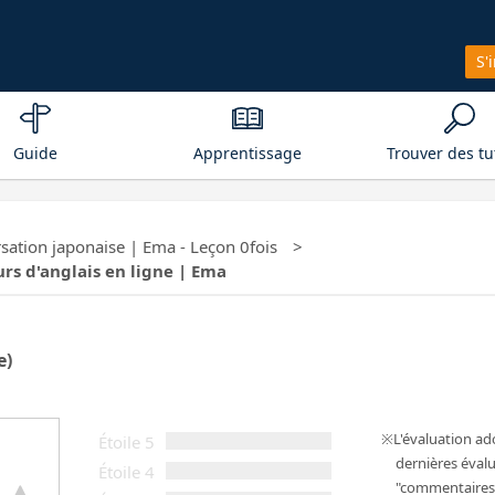
S'
Guide
Apprentissage
Trouver des tu
sation japonaise | Ema - Leçon 0fois
urs d'anglais en ligne | Ema
e)
L'évaluation a
Étoile 5
dernières évalu
Étoile 4
"commentaires 