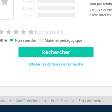
Étoile 3
sont pas rendus
Étoile 2
part de vos op
Étoile 1
à améliorer les
Non spécifié
ible
Non spécifié
Matériel pédagogique
Rechercher
Effacer les critères de recherche
Conférenciers.
Profil Ema
Ema examen.
ais