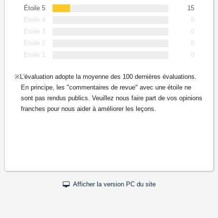
Étoile 5
15
Étoile 4
0
Étoile 3
0
Étoile 2
0
Étoile 1
0
L'évaluation adopte la moyenne des 100 dernières évaluations.
En principe, les "commentaires de revue" avec une étoile ne
sont pas rendus publics. Veuillez nous faire part de vos opinions
franches pour nous aider à améliorer les leçons.
Afficher la version PC du site