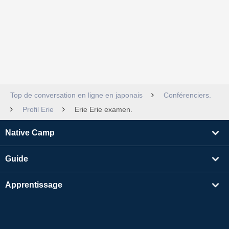
Top de conversation en ligne en japonais
Conférenciers.
Profil Erie
Erie Erie examen.
Native Camp
Guide
Apprentissage
Rechercher un enseignant