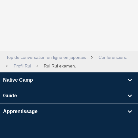
Top de conversation en ligne en japonais
Conférenciers.
Profil Rui
Rui Rui examen.
Native Camp
Guide
Apprentissage
Rechercher un enseignant