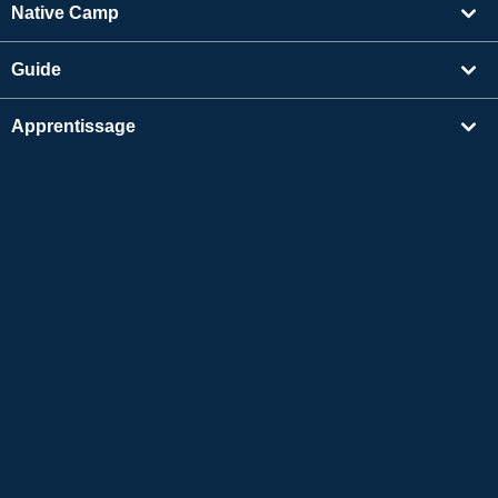
Native Camp
Guide
Apprentissage
Rechercher un enseignant
Autres
Informations sur l'entreprise
Apple et le logo Apple sont des marques déposées d'Apple Inc. aux États-Unis et dans
d'autres pays. App Store est une marque de service d'Apple Inc.
Google Play est une marque de commerce de Google LLC.