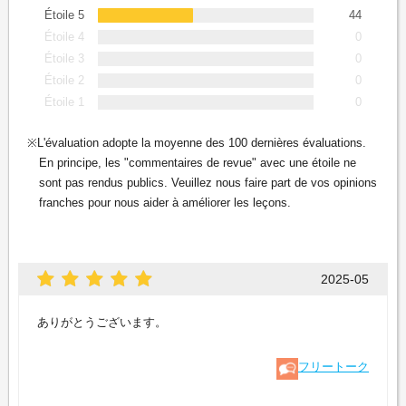
Étoile 5
44
Étoile 4
0
Étoile 3
0
Étoile 2
0
Étoile 1
0
L'évaluation adopte la moyenne des 100 dernières évaluations.
En principe, les "commentaires de revue" avec une étoile ne
sont pas rendus publics. Veuillez nous faire part de vos opinions
franches pour nous aider à améliorer les leçons.
2025-05
ありがとうございます。
フリートーク