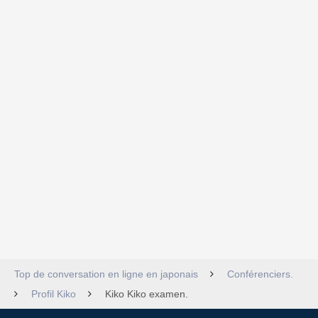
Top de conversation en ligne en japonais
Conférenciers.
Profil Kiko
Kiko Kiko examen.