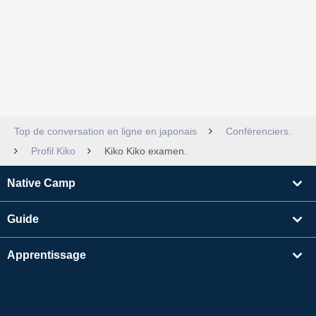
Top de conversation en ligne en japonais
Conférenciers.
Profil Kiko
Kiko Kiko examen.
Native Camp
Guide
Apprentissage
Rechercher un enseignant