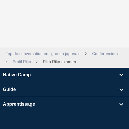
Top de conversation en ligne en japonais
Conférenciers.
Profil Riko
Riko Riko examen.
Native Camp
Guide
Apprentissage
Rechercher un enseignant